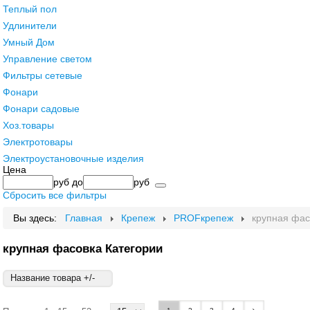
Теплый пол
Удлинители
Умный Дом
Управление светом
Фильтры сетевые
Фонари
Фонари садовые
Хоз.товары
Электротовары
Электроустановочные изделия
Цена
руб
до
руб
Сбросить все фильтры
Вы здесь:
Главная
Крепеж
PROFкрепеж
крупная фас
крупная фасовка Категории
Название товара +/-