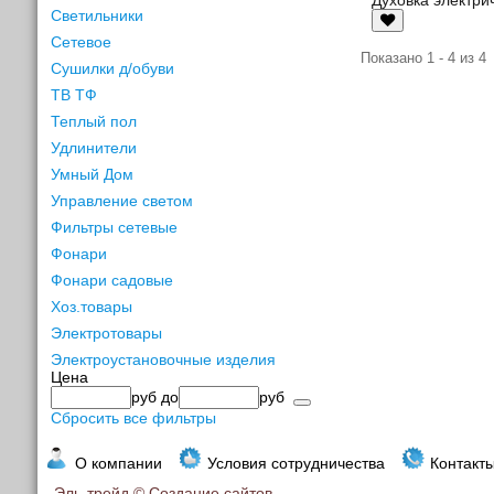
Светильники
Сетевое
Показано 1 - 4 из 4
Сушилки д/обуви
ТВ ТФ
Теплый пол
Удлинители
Умный Дом
Управление светом
Фильтры сетевые
Фонари
Фонари садовые
Хоз.товары
Электротовары
Электроустановочные изделия
Цена
руб
до
руб
Сбросить все фильтры
О компании
Условия сотрудничества
Контакт
Эль-трейд ©
Создание сайтов