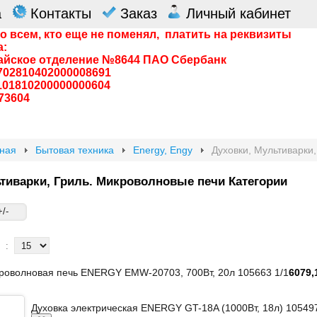
а
Контакты
Заказ
Личный кабинет
о всем, кто еще не поменял, платить на реквизиты
а:
айское отделение №8644 ПАО Сбербанк
0702810402000008691
0101810200000000604
73604
вная
Бытовая техника
Energy, Engy
Духовки, Мультиварки
тиварки, Гриль. Микроволновые печи Категории
/-
:
роволновая печь ENERGY EMW-20703, 700Вт, 20л 105663 1/1
6079,
Духовка электрическая ENERGY GT-18A (1000Вт, 18л) 105497