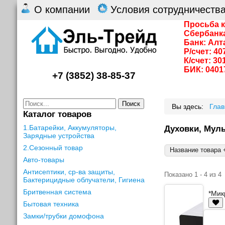
О компании
Условия сотрудничеств
Просьба к
Сбербанк
Банк: Алт
Р/счет: 4
К/счет: 3
БИК: 0401
+7 (3852) 38-85-37
Поиск
Вы здесь:
Гла
Каталог товаров
1.Батарейки, Аккумуляторы,
Духовки, Муль
Зарядные устройства
2.Сезонный товар
Название товара +
Авто-товары
Антисептики, ср-ва защиты,
Показано 1 - 4 из 4
Бактерицидные облучатели, Гигиена
Бритвенная система
*Мик
Бытовая техника
Замки/трубки домофона