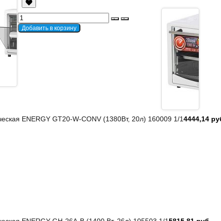
ическая ENERGY GT20-W-CONV (1380Вт, 20л) 160009 1/1
4444,14 ру
ческая ENERGY GН-26A-B (1400 Вт, 26л) 105503 1/1
5815,81 руб