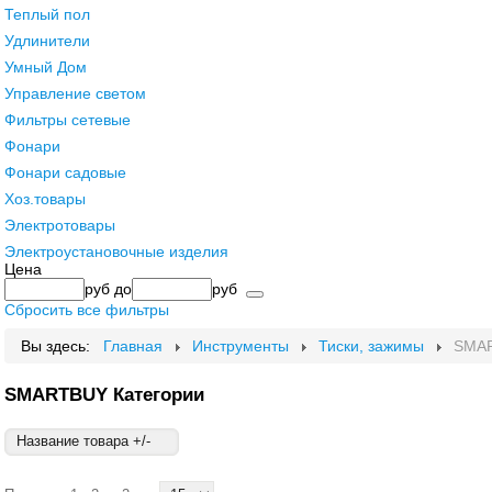
Теплый пол
Удлинители
Умный Дом
Управление светом
Фильтры сетевые
Фонари
Фонари садовые
Хоз.товары
Электротовары
Электроустановочные изделия
Цена
руб
до
руб
Сбросить все фильтры
Вы здесь:
Главная
Инструменты
Тиски, зажимы
SMA
SMARTBUY Категории
Название товара +/-