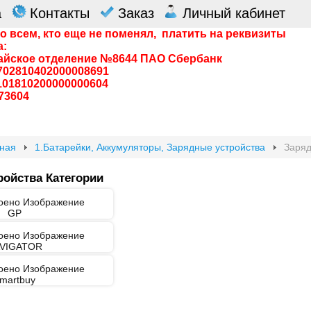
а
Контакты
Заказ
Личный кабинет
о всем, кто еще не поменял, платить на реквизиты
а:
айское отделение №8644 ПАО Сбербанк
0702810402000008691
0101810200000000604
73604
вная
1.Батарейки, Аккумуляторы, Зарядные устройства
Заряд
ройства Категории
GP
VIGATOR
martbuy