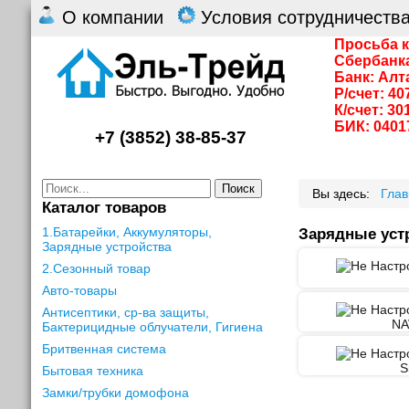
О компании
Условия сотрудничеств
Просьба к
Сбербанк
Банк: Алт
Р/счет: 4
К/счет: 3
БИК: 0401
+7 (3852) 38-85-37
Поиск
Вы здесь:
Гла
Каталог товаров
1.Батарейки, Аккумуляторы,
Зарядные уст
Зарядные устройства
2.Сезонный товар
Авто-товары
Антисептики, ср-ва защиты,
NA
Бактерицидные облучатели, Гигиена
Бритвенная система
S
Бытовая техника
Замки/трубки домофона