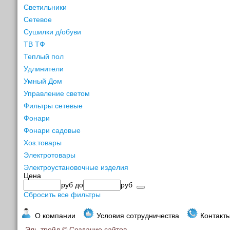
Светильники
Сетевое
Сушилки д/обуви
ТВ ТФ
Теплый пол
Удлинители
Умный Дом
Управление светом
Фильтры сетевые
Фонари
Фонари садовые
Хоз.товары
Электротовары
Электроустановочные изделия
Цена
руб
до
руб
Сбросить все фильтры
О компании
Условия сотрудничества
Контакт
Эль-трейд ©
Создание сайтов