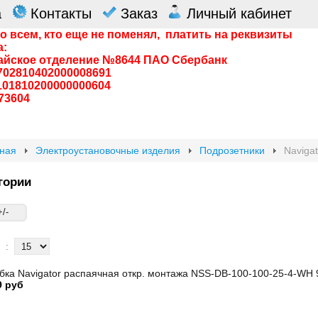
а
Контакты
Заказ
Личный кабинет
о всем, кто еще не поменял, платить на реквизиты
а:
айское отделение №8644 ПАО Сбербанк
0702810402000008691
0101810200000000604
73604
вная
Электроустановочные изделия
Подрозетники
Navigat
егории
/-
:
бка Navigator распаячная откр. монтажа NSS-DB-100-100-25-4-WH 
9 руб