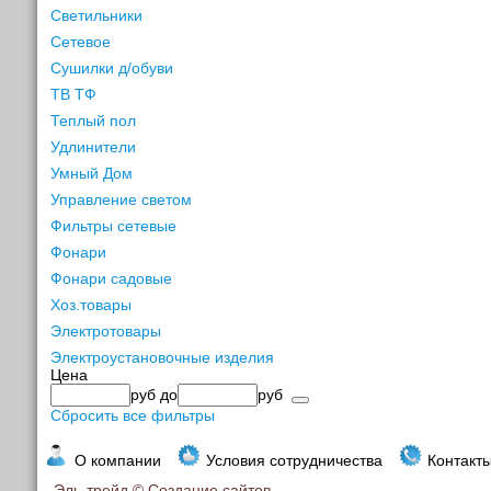
Светильники
Сетевое
Сушилки д/обуви
ТВ ТФ
Теплый пол
Удлинители
Умный Дом
Управление светом
Фильтры сетевые
Фонари
Фонари садовые
Хоз.товары
Электротовары
Электроустановочные изделия
Цена
руб
до
руб
Сбросить все фильтры
О компании
Условия сотрудничества
Контакт
Эль-трейд ©
Создание сайтов