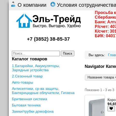
О компании
Условия сотрудничеств
Просьба к
Сбербанк
Банк: Алт
Р/счет: 4
К/счет: 3
БИК: 0401
+7 (3852) 38-85-37
Поиск
Вы здесь:
Гла
Каталог товаров
1.Батарейки, Аккумуляторы,
Navigator Кат
Зарядные устройства
2.Сезонный товар
Название товара +
Авто-товары
Антисептики, ср-ва защиты,
Показано 1 - 3 из 3
Бактерицидные облучатели, Гигиена
Бритвенная система
Коро
94,6
Бытовая техника
Замки/трубки домофона