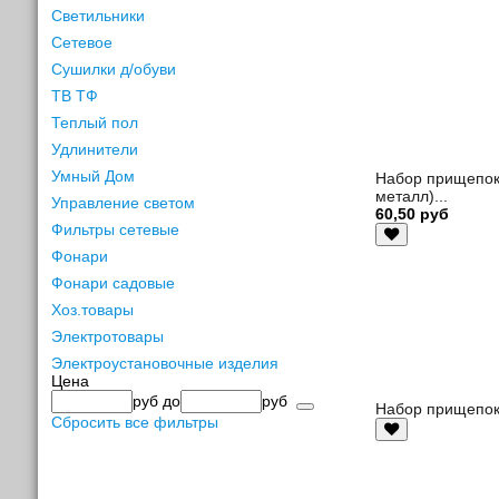
Светильники
Сетевое
Сушилки д/обуви
ТВ ТФ
Теплый пол
Удлинители
Умный Дом
Набор прищепок
металл)...
Управление светом
60,50 руб
Фильтры сетевые
Фонари
Фонари садовые
Хоз.товары
Электротовары
Электроустановочные изделия
Цена
руб
до
руб
Набор прищепок
Сбросить все фильтры