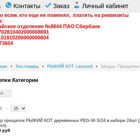
а
Контакты
Заказ
Личный кабинет
о всем, кто еще не поменял, платить на реквизиты
а:
айское отделение №8644 ПАО Сбербанк
0702810402000008691
0101810200000000604
73604
вная
Хоз.товары
РЫЖИЙ КОТ. Leonord
Шнуры. Прищепки
пки Категории
/-
15
:
р прищепок РЫЖИЙ КОТ деревянных PEG-W-S/24 в наборе 24шт (
л)...
0 руб