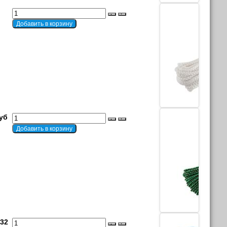
руб
,32