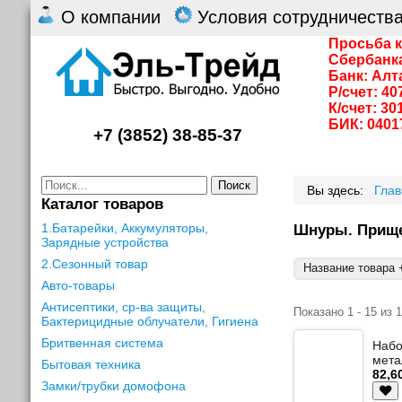
О компании
Условия сотрудничеств
Просьба к
Сбербанк
Банк: Алт
Р/счет: 4
К/счет: 3
БИК: 0401
+7 (3852) 38-85-37
Поиск
Вы здесь:
Гла
Каталог товаров
1.Батарейки, Аккумуляторы,
Шнуры. Прище
Зарядные устройства
2.Сезонный товар
Название товара +
Авто-товары
Антисептики, ср-ва защиты,
Показано 1 - 15 из 
Бактерицидные облучатели, Гигиена
Бритвенная система
Набо
метал
Бытовая техника
82,6
Замки/трубки домофона