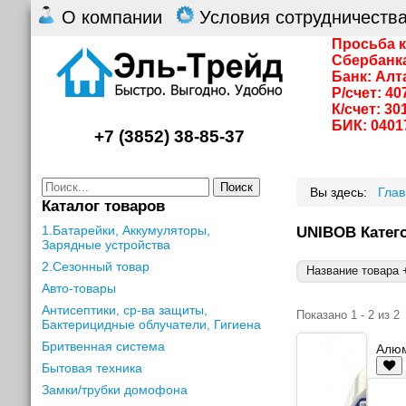
О компании
Условия сотрудничеств
Просьба к
Сбербанк
Банк: Алт
Р/счет: 4
К/счет: 3
БИК: 0401
+7 (3852) 38-85-37
Поиск
Вы здесь:
Гла
Каталог товаров
1.Батарейки, Аккумуляторы,
UNIBOB Катег
Зарядные устройства
2.Сезонный товар
Название товара +
Авто-товары
Антисептики, ср-ва защиты,
Показано 1 - 2 из 2
Бактерицидные облучатели, Гигиена
Бритвенная система
Алюм
Бытовая техника
Замки/трубки домофона