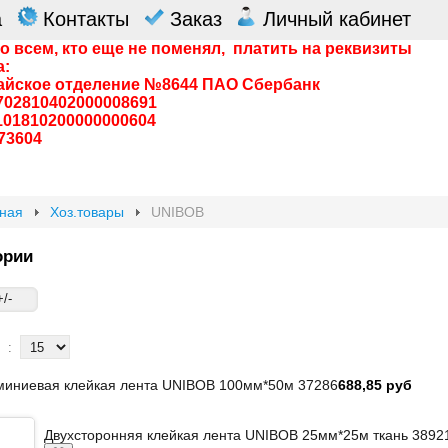
а
Контакты
Заказ
Личный кабинет
о всем, кто еще не поменял, платить на реквизиты
а:
айское отделение №8644 ПАО Сбербанк
0702810402000008691
0101810200000000604
73604
вная
Хоз.товары
UNIBOB
ории
/-
:
иниевая клейкая лента UNIBOB 100мм*50м 37286
688,85 руб
Двухсторонняя клейкая лента UNIBOB 25мм*25м ткань 38921