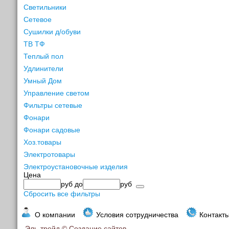
Светильники
Сетевое
Сушилки д/обуви
ТВ ТФ
Теплый пол
Удлинители
Умный Дом
Управление светом
Фильтры сетевые
Фонари
Фонари садовые
Хоз.товары
Электротовары
Электроустановочные изделия
Цена
руб
до
руб
Сбросить все фильтры
О компании
Условия сотрудничества
Контакт
Эль-трейд ©
Создание сайтов