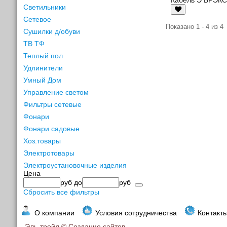
Светильники
Сетевое
Показано 1 - 4 из 4
Сушилки д/обуви
ТВ ТФ
Теплый пол
Удлинители
Умный Дом
Управление светом
Фильтры сетевые
Фонари
Фонари садовые
Хоз.товары
Электротовары
Электроустановочные изделия
Цена
руб
до
руб
Сбросить все фильтры
О компании
Условия сотрудничества
Контакт
Эль-трейд ©
Создание сайтов