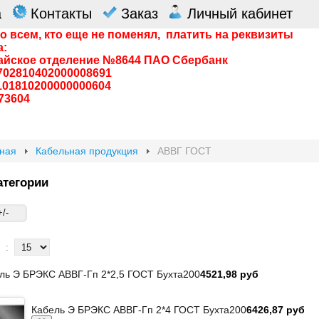
а
Контакты
Заказ
Личный кабинет
о всем, кто еще не поменял, платить на реквизиты
а:
айское отделение №8644 ПАО Сбербанк
0702810402000008691
0101810200000000604
73604
вная
Кабельная продукция
АВВГ ГОСТ
тегории
/-
:
ль Э БРЭКС АВВГ-Гп 2*2,5 ГОСТ Бухта200
4521,98 руб
Кабель Э БРЭКС АВВГ-Гп 2*4 ГОСТ Бухта200
6426,87 руб