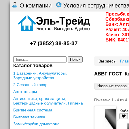
О компании
Условия сотрудничеств
Просьба к
Сбербанк
Банк: Алт
Р/счет: 4
К/счет: 3
БИК: 0401
+7 (3852) 38-85-37
Поиск
Вы здесь:
Гла
Каталог товаров
1.Батарейки, Аккумуляторы,
АВВГ ГОСТ Ка
Зарядные устройства
2.Сезонный товар
Название товара +
Авто-товары
Антисептики, ср-ва защиты,
Показано 1 - 4 из 4
Бактерицидные облучатели, Гигиена
Бритвенная система
Кабе
Бытовая техника
Замки/трубки домофона