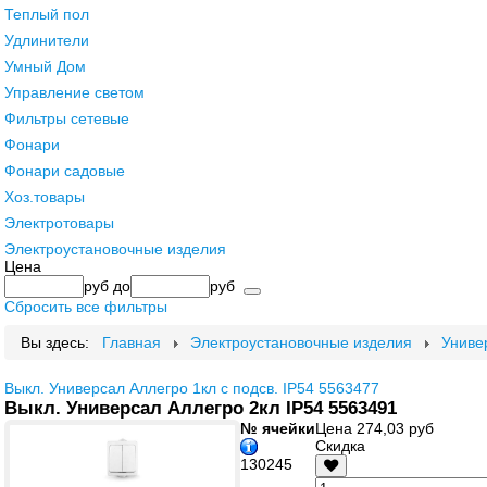
Теплый пол
Удлинители
Умный Дом
Управление светом
Фильтры сетевые
Фонари
Фонари садовые
Хоз.товары
Электротовары
Электроустановочные изделия
Цена
руб
до
руб
Сбросить все фильтры
Вы здесь:
Главная
Электроустановочные изделия
Униве
Выкл. Универсал Аллегро 1кл с подсв. IP54 5563477
Выкл. Универсал Аллегро 2кл IP54 5563491
№ ячейки
Цена
274,03 руб
Скидка
130245