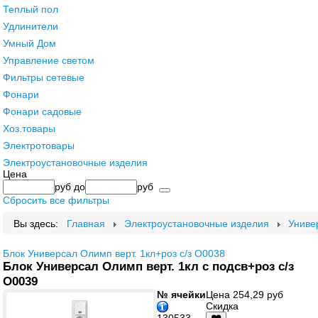
Теплый пол
Удлинители
Умный Дом
Управление светом
Фильтры сетевые
Фонари
Фонари садовые
Хоз.товары
Электротовары
Электроустановочные изделия
Цена
руб
до
руб
Сбросить все фильтры
Вы здесь:
Главная
Электроустановочные изделия
Униве
Блок Универсал Олимп верт. 1кл+роз с/з О0038
Блок Универсал Олимп верт. 1кл с подсв+роз с/з
О0039
№ ячейки
Цена
254,29 руб
Скидка