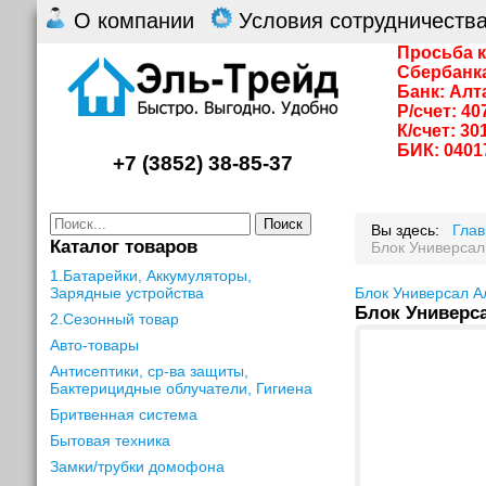
О компании
Условия сотрудничеств
Просьба к
Сбербанк
Банк: Алт
Р/счет: 4
К/счет: 3
БИК: 0401
+7 (3852) 38-85-37
Поиск
Вы здесь:
Гла
Каталог товаров
Блок Универсал 
1.Батарейки, Аккумуляторы,
Зарядные устройства
Блок Универсал Ал
Блок Универсал
2.Сезонный товар
Авто-товары
Антисептики, ср-ва защиты,
Бактерицидные облучатели, Гигиена
Бритвенная система
Бытовая техника
Замки/трубки домофона