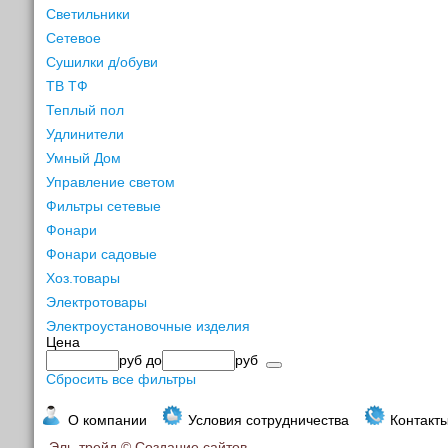
Светильники
Сетевое
Сушилки д/обуви
ТВ ТФ
Теплый пол
Удлинители
Умный Дом
Управление светом
Фильтры сетевые
Фонари
Фонари садовые
Хоз.товары
Электротовары
Электроустановочные изделия
Цена
руб
до
руб
Сбросить все фильтры
О компании
Условия сотрудничества
Контакт
Эль-трейд ©
Создание сайтов