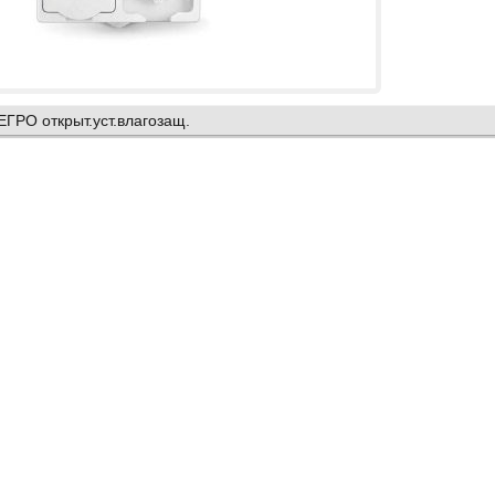
ЕГРО открыт.уст.влагозащ.