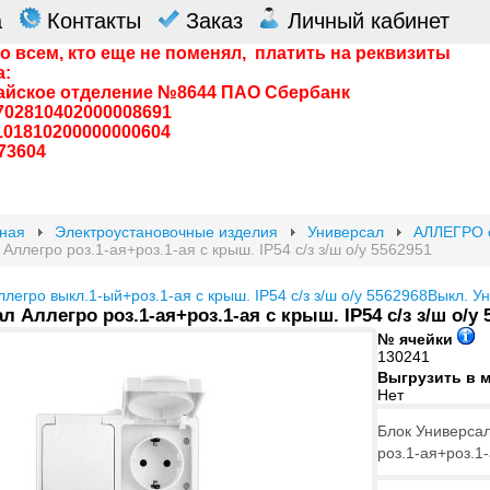
а
Контакты
Заказ
Личный кабинет
о всем, кто еще не поменял, платить на реквизиты
а:
айское отделение №8644 ПАО Сбербанк
0702810402000008691
0101810200000000604
73604
вная
Электроустановочные изделия
Универсал
АЛЛЕГРО о
Аллегро роз.1-ая+роз.1-ая с крыш. IP54 с/з з/ш о/у 5562951
легро выкл.1-ый+роз.1-ая с крыш. IP54 с/з з/ш о/у 5562968
Выкл. У
 Аллегро роз.1-ая+роз.1-ая с крыш. IP54 с/з з/ш о/у 
№ ячейки
130241
Выгрузить в 
Нет
Блок Универса
роз.1-ая+роз.1-