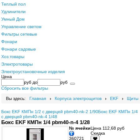
Теплый пол
Удлинители
Умный Дом
Управление светом
Фильтры сетевые
Фонари
Фонари садовые
Хоз.товары
Электротовары
Электроустановочные изделия
Цена
руб
до
руб
Сбросить все фильтры
Вы здесь:
Главная
Корпуса электрощитов
EKF
Щиты 
Бокс EKF КМПн 1/2 с дверцей pbm40-nk-2 1/90
Бокс EKF КМПн 1/4
с дверцей pbm40-nk-4 1/48
Бокс EKF КМПн 1/4 pbm40-n-4 1/28
№ ячейки
Цена
112,68 руб
Скидка
360721