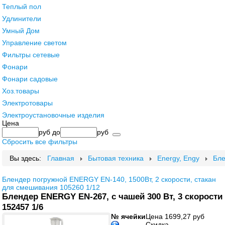
Теплый пол
Удлинители
Умный Дом
Управление светом
Фильтры сетевые
Фонари
Фонари садовые
Хоз.товары
Электротовары
Электроустановочные изделия
Цена
руб
до
руб
Сбросить все фильтры
Вы здесь:
Главная
Бытовая техника
Energy, Engy
Бле
Блендер погружной ENERGY EN-140, 1500Вт, 2 скорости, стакан
для смешивания 105260 1/12
Блендер ENERGY EN-267, с чашей 300 Вт, 3 скорости
152457 1/6
№ ячейки
Цена
1699,27 руб
Скидка