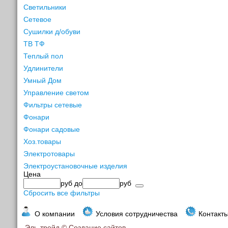
Светильники
Сетевое
Сушилки д/обуви
ТВ ТФ
Теплый пол
Удлинители
Умный Дом
Управление светом
Фильтры сетевые
Фонари
Фонари садовые
Хоз.товары
Электротовары
Электроустановочные изделия
Цена
руб
до
руб
Сбросить все фильтры
О компании
Условия сотрудничества
Контакт
Эль-трейд ©
Создание сайтов