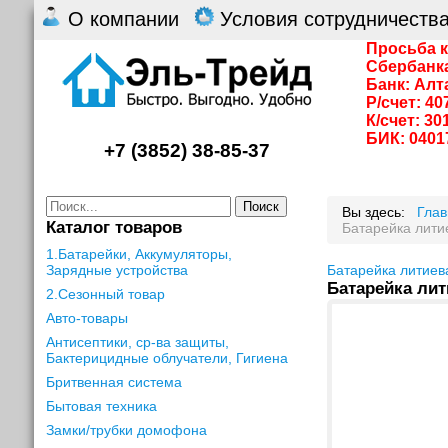
О компании
Условия сотрудничеств
Просьба к
Сбербанк
Банк: Алт
Р/счет: 4
К/счет: 3
БИК: 0401
+7 (3852) 38-85-37
Поиск
Вы здесь:
Гла
Каталог товаров
Батарейка лит
1.Батарейки, Аккумуляторы,
Зарядные устройства
Батарейка литие
Батарейка лит
2.Сезонный товар
Авто-товары
Антисептики, ср-ва защиты,
Бактерицидные облучатели, Гигиена
Бритвенная система
Бытовая техника
Замки/трубки домофона