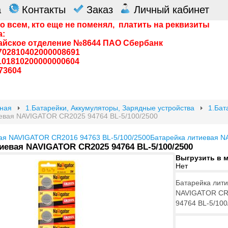
а
Контакты
Заказ
Личный кабинет
о всем, кто еще не поменял, платить на реквизиты
а:
айское отделение №8644 ПАО Сбербанк
0702810402000008691
0101810200000000604
73604
вная
1.Батарейки, Аккумуляторы, Зарядные устройства
1.Бат
иевая NAVIGATOR CR2025 94764 BL-5/100/2500
вая NAVIGATOR CR2016 94763 BL-5/100/2500
Батарейка литиевая N
иевая NAVIGATOR CR2025 94764 BL-5/100/2500
Выгрузить в 
Нет
Батарейка лит
NAVIGATOR CR
94764 BL-5/100