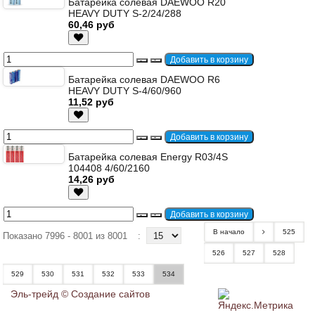
Батарейка солевая DAEWOO R20
HEAVY DUTY S-2/24/288
60,46 руб
Батарейка солевая DAEWOO R6
HEAVY DUTY S-4/60/960
11,52 руб
Батарейка солевая Energy R03/4S
104408 4/60/2160
14,26 руб
В начало
525
Показано 7996 - 8001 из 8001
:
526
527
528
529
530
531
532
533
534
Эль-трейд ©
Создание сайтов