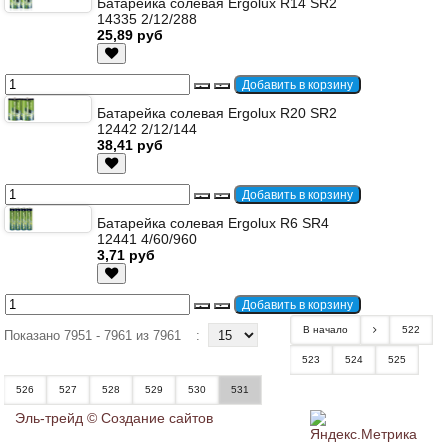
Батарейка солевая Ergolux R14 SR2
14335 2/12/288
25,89 руб
Батарейка солевая Ergolux R20 SR2
12442 2/12/144
38,41 руб
Батарейка солевая Ergolux R6 SR4
12441 4/60/960
3,71 руб
В начало
522
Показано 7951 - 7961 из 7961
:
523
524
525
526
527
528
529
530
531
Эль-трейд ©
Создание сайтов