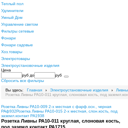
Теплый пол
Удлинители
Умный Дом
Управление светом
Фильтры сетевые
Фонари
Фонари садовые
Хоз.товары
Электротовары
Электроустановочные изделия
Цена
руб
до
руб
Сбросить все фильтры
Вы здесь:
Главная
Электроустановочные изделия
Ливны
Розетка Ливны РА10-011 круглая, слоновая кость, под заземл.ко
Розетка Ливны РА10-009 2-х местная с фарф.осн., черная
РАф932
Розетка Ливны РА10-015 2-х местная, слон.кость, под
заземл.контакт РА1938
Розетка Ливны РА10-011 круглая, слоновая кость,
под заземл.контакт РА1715