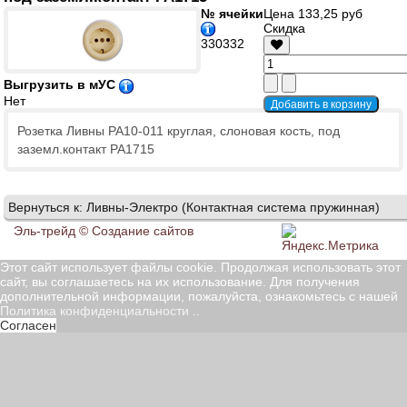
№ ячейки
Цена
133,25 руб
Скидка
330332
Выгрузить в мУС
Нет
Розетка Ливны РА10-011 круглая, слоновая кость, под
заземл.контакт РА1715
Вернуться к: Ливны-Электро (Контактная система пружинная)
Эль-трейд ©
Создание сайтов
Этот сайт использует файлы cookie. Продолжая использовать этот
сайт, вы соглашаетесь на их использование. Для получения
дополнительной информации, пожалуйста, ознакомьтесь с нашей
Политика конфиденциальности
..
Согласен