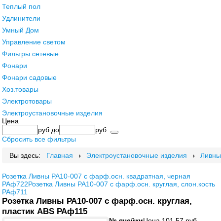
Теплый пол
Удлинители
Умный Дом
Управление светом
Фильтры сетевые
Фонари
Фонари садовые
Хоз.товары
Электротовары
Электроустановочные изделия
Цена
руб
до
руб
Сбросить все фильтры
Вы здесь:
Главная
Электроустановочные изделия
Ливны
Розетка Ливны РА10-007 с фарф.осн. квадратная, черная
РАф722
Розетка Ливны РА10-007 с фарф.осн. круглая, слон.кость
РАф711
Розетка Ливны РА10-007 с фарф.осн. круглая,
пластик ABS РАф115
№ ячейки
Цена
101,57 руб