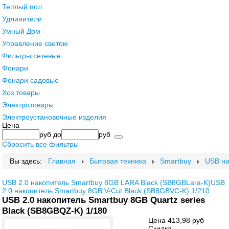
Теплый пол
Удлинители
Умный Дом
Управление светом
Фильтры сетевые
Фонари
Фонари садовые
Хоз.товары
Электротовары
Электроустановочные изделия
Цена
руб
до
руб
Сбросить все фильтры
Вы здесь:
Главная
Бытовая техника
Smartbuy
USB на
USB 2.0 накопитель Smartbuy 8GB LARA Black (SB8GBLara-K)
USB
2.0 накопитель Smartbuy 8GB V-Cut Black (SB8GBVC-K) 1/210
USB 2.0 накопитель Smartbuy 8GB Quartz series
Black (SB8GBQZ-K) 1/180
Цена
413,98 руб
Скидка