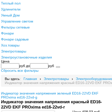
Теплый пол
Удлинители
Умный Дом
Управление светом
Фильтры сетевые
Фонари
Фонари садовые
Хоз.товары
Электротовары
Электроустановочные изделия
Цена
руб
до
руб
Сбросить все фильтры
Вы здесь:
Главная
Электротовары
Электрооборудовани
Индикатор значения напряжения красный ED16-22VD EKF PROx
Индикатор значения напряжения зеленый ED16-22VD EKF
PROxima ed16-22vd-g
Индикатор значения напряжения красный ED16-
22VD EKF PROxima ed16-22vd-r
Цена
408,03 руб