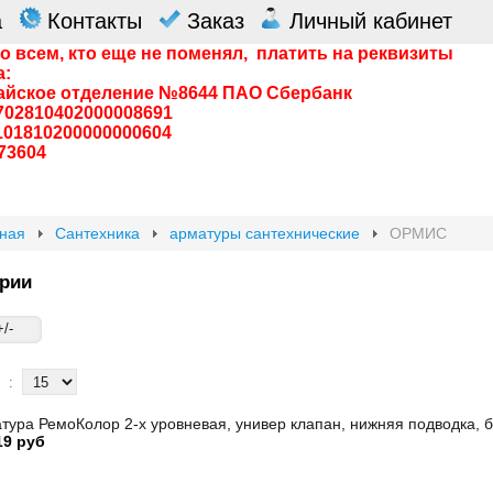
а
Контакты
Заказ
Личный кабинет
о всем, кто еще не поменял, платить на реквизиты
а:
айское отделение №8644 ПАО Сбербанк
0702810402000008691
0101810200000000604
73604
вная
Сантехника
арматуры сантехнические
ОРМИС
рии
/-
:
тура РемоКолор 2-х уровневая, универ клапан, нижняя подводка, бе
19 руб