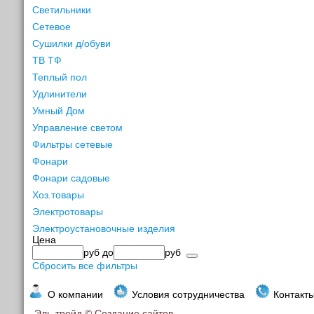
Светильники
Сетевое
Сушилки д/обуви
ТВ ТФ
Теплый пол
Удлинители
Умный Дом
Управление светом
Фильтры сетевые
Фонари
Фонари садовые
Хоз.товары
Электротовары
Электроустановочные изделия
Цена
руб
до
руб
Сбросить все фильтры
О компании
Условия сотрудничества
Контакт
Эль-трейд ©
Создание сайтов