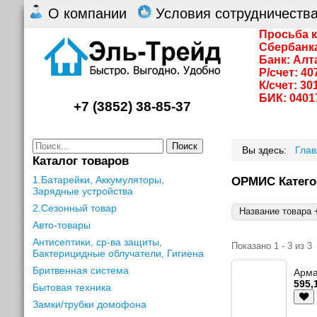
О компании
Условия сотрудничеств
Просьба к
Сбербанк
Банк: Алт
Р/счет: 4
К/счет: 3
БИК: 0401
+7 (3852) 38-85-37
Поиск
Вы здесь:
Гла
Каталог товаров
1.Батарейки, Аккумуляторы,
ОРМИС Катего
Зарядные устройства
2.Сезонный товар
Название товара +
Авто-товары
Антисептики, ср-ва защиты,
Показано 1 - 3 из 3
Бактерицидные облучатели, Гигиена
Бритвенная система
Арма
595,
Бытовая техника
Замки/трубки домофона