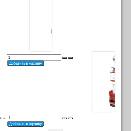
.
...