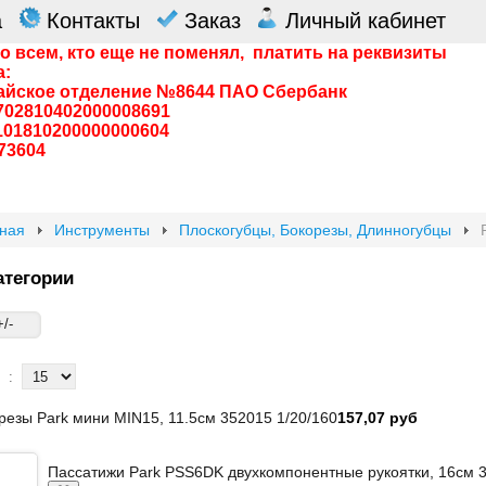
а
Контакты
Заказ
Личный кабинет
о всем, кто еще не поменял, платить на реквизиты
а:
айское отделение №8644 ПАО Сбербанк
0702810402000008691
0101810200000000604
73604
вная
Инструменты
Плоскогубцы, Бокорезы, Длинногубцы
атегории
/-
:
резы Park мини MIN15, 11.5см 352015 1/20/160
157,07 руб
Пассатижи Park PSS6DK двухкомпонентные рукоятки, 16см 3