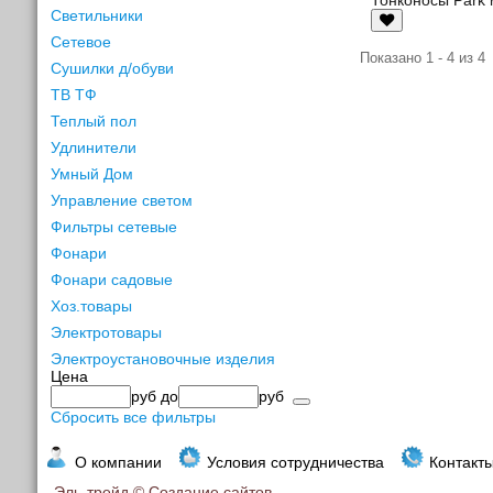
Светильники
Сетевое
Показано 1 - 4 из 4
Сушилки д/обуви
ТВ ТФ
Теплый пол
Удлинители
Умный Дом
Управление светом
Фильтры сетевые
Фонари
Фонари садовые
Хоз.товары
Электротовары
Электроустановочные изделия
Цена
руб
до
руб
Сбросить все фильтры
О компании
Условия сотрудничества
Контакт
Эль-трейд ©
Создание сайтов