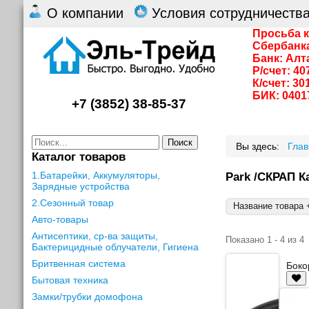
О компании
Условия сотрудничеств
Просьба к
Сбербанк
Банк: Алт
Р/счет: 4
К/счет: 3
БИК: 0401
+7 (3852) 38-85-37
Поиск
Вы здесь:
Гла
Каталог товаров
1.Батарейки, Аккумуляторы,
Park /СКРАП К
Зарядные устройства
2.Сезонный товар
Название товара +
Авто-товары
Антисептики, ср-ва защиты,
Показано 1 - 4 из 4
Бактерицидные облучатели, Гигиена
Бритвенная система
Боко
Бытовая техника
Замки/трубки домофона