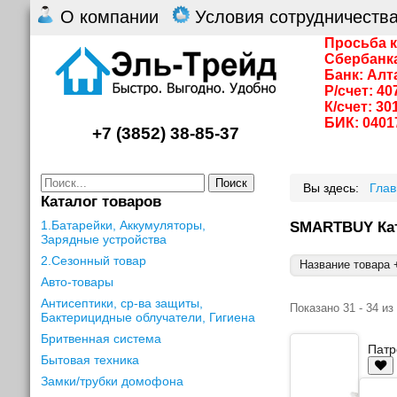
О компании
Условия сотрудничеств
Просьба к
Сбербанк
Банк: Алт
Р/счет: 4
К/счет: 3
БИК: 0401
+7 (3852) 38-85-37
Поиск
Вы здесь:
Гла
Каталог товаров
1.Батарейки, Аккумуляторы,
SMARTBUY Ка
Зарядные устройства
2.Сезонный товар
Название товара +
Авто-товары
Антисептики, ср-ва защиты,
Показано 31 - 34 из
Бактерицидные облучатели, Гигиена
Бритвенная система
Патр
Бытовая техника
Замки/трубки домофона