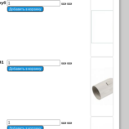
руб
41
б