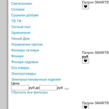
Патрон SMARTBU
Светильники
Сетевое
Сушилки д/обуви
ТВ ТФ
Теплый пол
Удлинители
Умный Дом
Управление светом
Фильтры сетевые
Патрон SMARTBUY
Фонари
руб
Фонари садовые
Хоз.товары
Электротовары
Электроустановочные изделия
Цена
руб
до
руб
Сбросить все фильтры
Патрон SMARTBUY