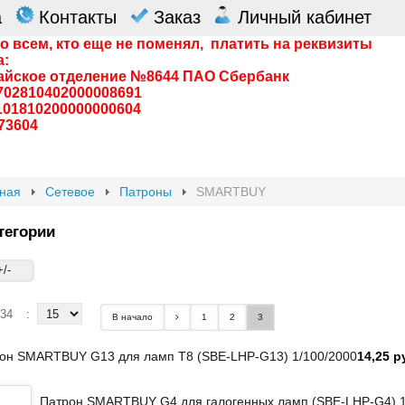
а
Контакты
Заказ
Личный кабинет
о всем, кто еще не поменял, платить на реквизиты
а:
айское отделение №8644 ПАО Сбербанк
0702810402000008691
0101810200000000604
73604
вная
Сетевое
Патроны
SMARTBUY
тегории
/-
 34
:
В начало
1
2
3
он SMARTBUY G13 для ламп T8 (SBE-LHP-G13) 1/100/2000
14,25 р
Патрон SMARTBUY G4 для галогенных ламп (SBE-LHP-G4) 1