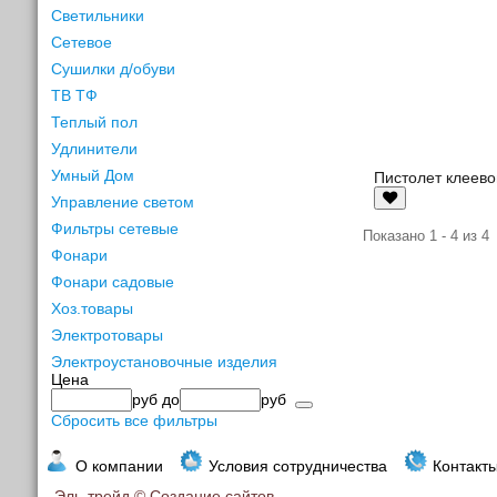
Светильники
Сетевое
Сушилки д/обуви
ТВ ТФ
Теплый пол
Удлинители
Умный Дом
Пистолет клеево
Управление светом
Фильтры сетевые
Показано 1 - 4 из 4
Фонари
Фонари садовые
Хоз.товары
Электротовары
Электроустановочные изделия
Цена
руб
до
руб
Сбросить все фильтры
О компании
Условия сотрудничества
Контакт
Эль-трейд ©
Создание сайтов