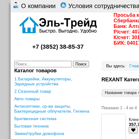
О компании
Условия сотрудничеств
Просьба к
Сбербанк
Банк: Алт
Р/счет: 4
К/счет: 3
БИК: 0401
+7 (3852) 38-85-37
Поиск
Вы здесь:
Гла
Каталог товаров
1.Батарейки, Аккумуляторы,
REXANT Катег
Зарядные устройства
2.Сезонный товар
Название товара +
Авто-товары
Антисептики, ср-ва защиты,
Показано 1 - 4 из 4
Бактерицидные облучатели, Гигиена
Бритвенная система
Клее
357,
Бытовая техника
Замки/трубки домофона