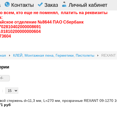
а
Контакты
Заказ
Личный кабинет
о всем, кто еще не поменял, платить на реквизиты
а:
айское отделение №8644 ПАО Сбербанк
0702810402000008691
0101810200000000604
73604
вная
КЛЕЙ, Монтажная пена, Герметики, Пистолеты
REXANT
ории
/-
:
вой стержень d=11,3 мм, L=270 мм, прозрачные REXANT 09-1270 1
71 руб