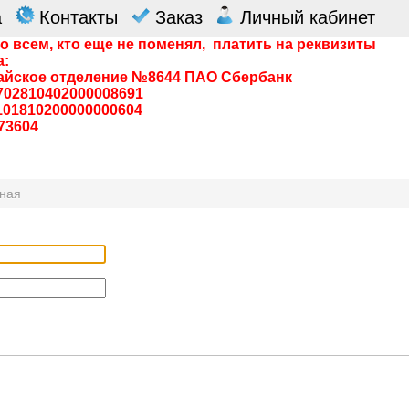
а
Контакты
Заказ
Личный кабинет
о всем, кто еще не поменял, платить на реквизиты
а:
айское отделение №8644 ПАО Сбербанк
0702810402000008691
0101810200000000604
73604
вная
я