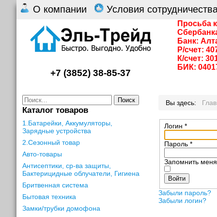
О компании
Условия сотрудничеств
Просьба к
Сбербанк
Банк: Алт
Р/счет: 4
К/счет: 3
БИК: 0401
+7 (3852) 38-85-37
Поиск
Вы здесь:
Гла
Каталог товаров
1.Батарейки, Аккумуляторы,
Логин
*
Зарядные устройства
2.Сезонный товар
Пароль
*
Авто-товары
Запомнить мен
Антисептики, ср-ва защиты,
Бактерицидные облучатели, Гигиена
Войти
Бритвенная система
Забыли пароль?
Бытовая техника
Забыли логин?
Замки/трубки домофона