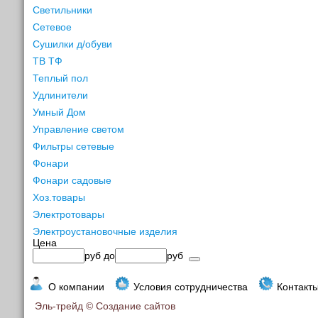
Светильники
Сетевое
Сушилки д/обуви
ТВ ТФ
Теплый пол
Удлинители
Умный Дом
Управление светом
Фильтры сетевые
Фонари
Фонари садовые
Хоз.товары
Электротовары
Электроустановочные изделия
Цена
руб
до
руб
О компании
Условия сотрудничества
Контакт
Эль-трейд ©
Создание сайтов