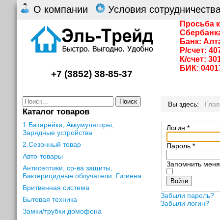
О компании
Условия сотрудничеств
Просьба к
Сбербанк
Банк: Алт
Р/счет: 4
К/счет: 3
БИК: 0401
+7 (3852) 38-85-37
Поиск
Вы здесь:
Гла
Каталог товаров
1.Батарейки, Аккумуляторы,
Логин
*
Зарядные устройства
2.Сезонный товар
Пароль
*
Авто-товары
Запомнить мен
Антисептики, ср-ва защиты,
Бактерицидные облучатели, Гигиена
Войти
Бритвенная система
Забыли пароль?
Бытовая техника
Забыли логин?
Замки/трубки домофона