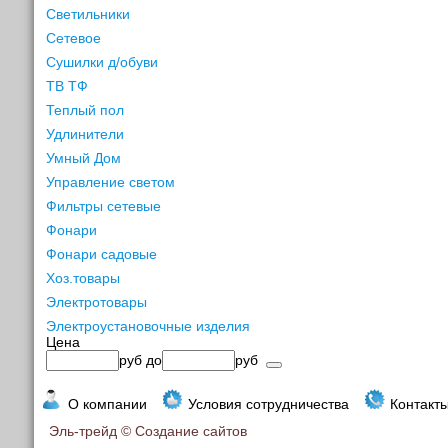
Светильники
Сетевое
Сушилки д/обуви
ТВ ТФ
Теплый пол
Удлинители
Умный Дом
Управление светом
Фильтры сетевые
Фонари
Фонари садовые
Хоз.товары
Электротовары
Электроустановочные изделия
Цена
руб
до
руб
О компании
Условия сотрудничества
Контакт
Эль-трейд ©
Создание сайтов