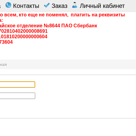
а
Контакты
Заказ
Личный кабинет
о всем, кто еще не поменял, платить на реквизиты
а:
айское отделение №8644 ПАО Сбербанк
0702810402000008691
0101810200000000604
73604
вная
я