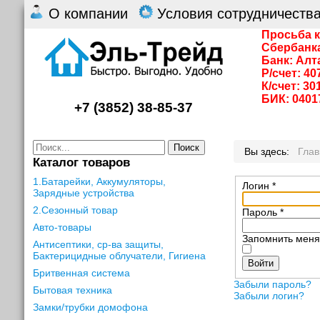
О компании
Условия сотрудничеств
Просьба к
Сбербанк
Банк: Алт
Р/счет: 4
К/счет: 3
БИК: 0401
+7 (3852) 38-85-37
Поиск
Вы здесь:
Гла
Каталог товаров
1.Батарейки, Аккумуляторы,
Логин
*
Зарядные устройства
2.Сезонный товар
Пароль
*
Авто-товары
Запомнить мен
Антисептики, ср-ва защиты,
Бактерицидные облучатели, Гигиена
Войти
Бритвенная система
Забыли пароль?
Бытовая техника
Забыли логин?
Замки/трубки домофона