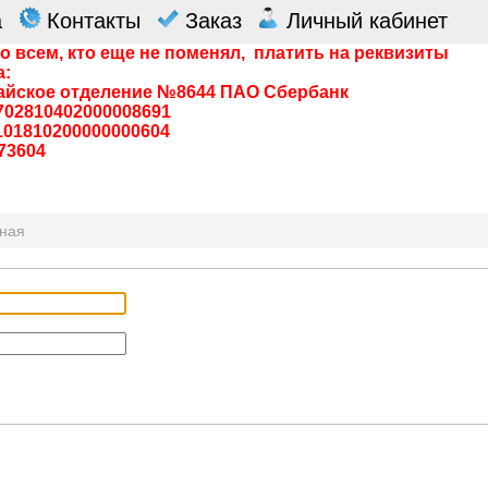
а
Контакты
Заказ
Личный кабинет
о всем, кто еще не поменял, платить на реквизиты
а:
айское отделение №8644 ПАО Сбербанк
0702810402000008691
0101810200000000604
73604
вная
я