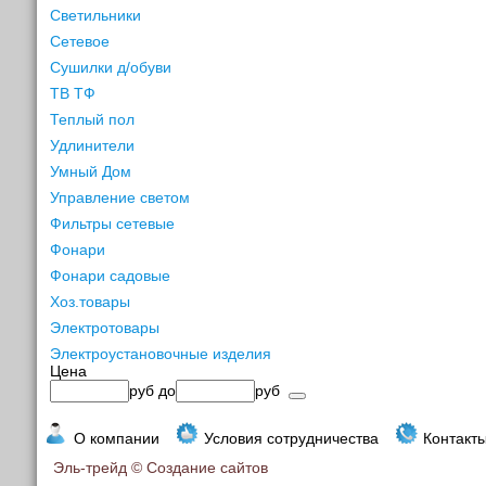
Светильники
Сетевое
Сушилки д/обуви
ТВ ТФ
Теплый пол
Удлинители
Умный Дом
Управление светом
Фильтры сетевые
Фонари
Фонари садовые
Хоз.товары
Электротовары
Электроустановочные изделия
Цена
руб
до
руб
О компании
Условия сотрудничества
Контакт
Эль-трейд ©
Создание сайтов