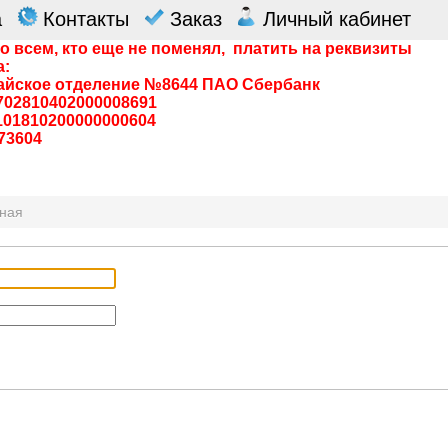
а
Контакты
Заказ
Личный кабинет
о всем, кто еще не поменял, платить на реквизиты
а:
айское отделение №8644 ПАО Сбербанк
0702810402000008691
0101810200000000604
73604
вная
я