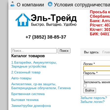
О компании
Условия сотрудничеств
Просьба к
Сбербанк
Банк: Алт
Р/счет: 4
К/счет: 3
БИК: 0401
+7 (3852) 38-85-37
Поиск
Вы здесь:
Гла
Каталог товаров
1.Батарейки, Аккумуляторы,
Логин
*
Зарядные устройства
2.Сезонный товар
Пароль
*
Авто-товары
Запомнить мен
Антисептики, ср-ва защиты,
Бактерицидные облучатели, Гигиена
Войти
Бритвенная система
Забыли пароль?
Бытовая техника
Забыли логин?
Замки/трубки домофона