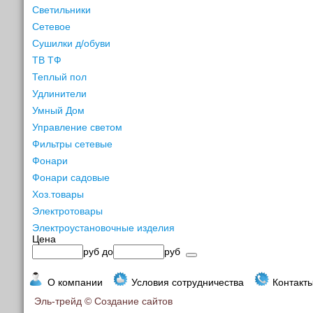
Светильники
Сетевое
Сушилки д/обуви
ТВ ТФ
Теплый пол
Удлинители
Умный Дом
Управление светом
Фильтры сетевые
Фонари
Фонари садовые
Хоз.товары
Электротовары
Электроустановочные изделия
Цена
руб
до
руб
О компании
Условия сотрудничества
Контакт
Эль-трейд ©
Создание сайтов