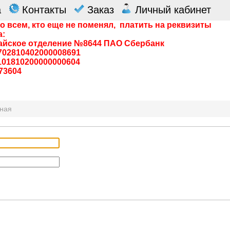
а
Контакты
Заказ
Личный кабинет
о всем, кто еще не поменял, платить на реквизиты
а:
айское отделение №8644 ПАО Сбербанк
0702810402000008691
0101810200000000604
73604
вная
я