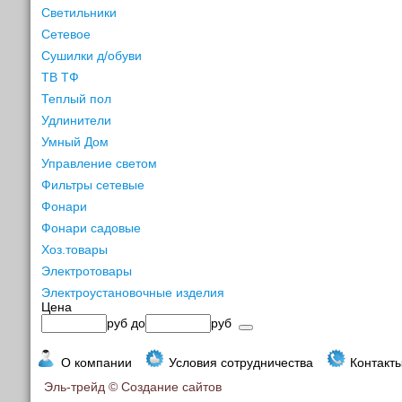
Светильники
Сетевое
Сушилки д/обуви
ТВ ТФ
Теплый пол
Удлинители
Умный Дом
Управление светом
Фильтры сетевые
Фонари
Фонари садовые
Хоз.товары
Электротовары
Электроустановочные изделия
Цена
руб
до
руб
О компании
Условия сотрудничества
Контакт
Эль-трейд ©
Создание сайтов