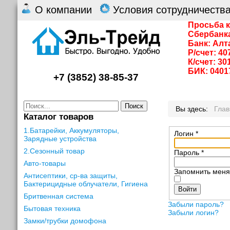
О компании
Условия сотрудничеств
Просьба к
Сбербанк
Банк: Алт
Р/счет: 4
К/счет: 3
БИК: 0401
+7 (3852) 38-85-37
Поиск
Вы здесь:
Гла
Каталог товаров
1.Батарейки, Аккумуляторы,
Логин
*
Зарядные устройства
2.Сезонный товар
Пароль
*
Авто-товары
Запомнить мен
Антисептики, ср-ва защиты,
Бактерицидные облучатели, Гигиена
Войти
Бритвенная система
Забыли пароль?
Бытовая техника
Забыли логин?
Замки/трубки домофона