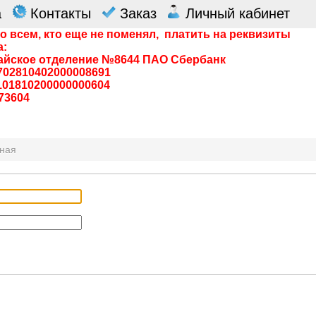
а
Контакты
Заказ
Личный кабинет
о всем, кто еще не поменял, платить на реквизиты
а:
айское отделение №8644 ПАО Сбербанк
0702810402000008691
0101810200000000604
73604
вная
я