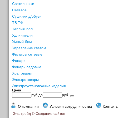
Светильники
Сетевое
Сушилки д/обуви
ТВ ТФ
Теплый пол
Удлинители
Умный Дом
Управление светом
Фильтры сетевые
Фонари
Фонари садовые
Хоз.товары
Электротовары
Электроустановочные изделия
Цена
руб
до
руб
О компании
Условия сотрудничества
Контакт
Эль-трейд ©
Создание сайтов