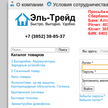
О компании
Условия сотрудничеств
Просьба к
Сбербанк
Банк: Алт
Р/счет: 4
К/счет: 3
БИК: 0401
+7 (3852) 38-85-37
Поиск
Вы здесь:
Гла
Каталог товаров
1.Батарейки, Аккумуляторы,
Логин
*
Зарядные устройства
2.Сезонный товар
Пароль
*
Авто-товары
Запомнить мен
Антисептики, ср-ва защиты,
Бактерицидные облучатели, Гигиена
Войти
Бритвенная система
Забыли пароль?
Бытовая техника
Забыли логин?
Замки/трубки домофона